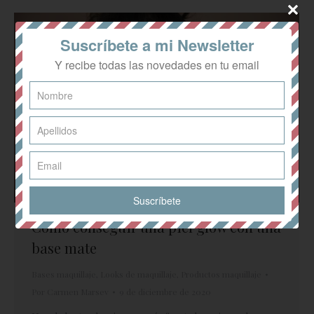
Suscríbete a mi Newsletter
Y recibe todas las novedades en tu email
Cómo conseguir una piel glow con una
base mate
Bases maquillaje
,
Looks de maquillaje
,
Productos maquillaje
Por
Carmen Marsev
9 de diciembre de 2020